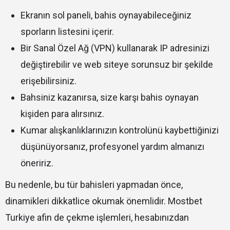
Ekranın sol paneli, bahis oynayabileceğiniz
sporların listesini içerir.
Bir Sanal Özel Ağ (VPN) kullanarak IP adresinizi
değiştirebilir ve web siteye sorunsuz bir şekilde
erişebilirsiniz.
Bahsiniz kazanırsa, size karşı bahis oynayan
kişiden para alırsınız.
Kumar alışkanlıklarınızın kontrolünü kaybettiğinizi
düşünüyorsanız, profesyonel yardım almanızı
öneririz.
Bu nedenle, bu tür bahisleri yapmadan önce,
dinamikleri dikkatlice okumak önemlidir. Mostbet
Turkiye afin de çekme işlemleri, hesabınızdan