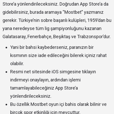
Store’a yönlendirileceksiniz. Doğrudan App Store’a da
gidebilirsiniz, burada aramaya “Mostbet” yazmanız
gerekir. Türkiye’nin sobre başarılı kulüpleri, 1959’dan bu
yana neredeyse tüm lig şampiyonluğunu kazanan
Galatasaray, Fenerbahçe, Beşiktaş ve Trabzonspor’dur.
Yani bir bahsi kaybederseniz, paranızın bir
kısmının size iade edileceğini bilerek içiniz rahat
olabilir.
Resmi net sitesinde iOS simgesine tıklayın
indirmeyi onaylayın, ardından işlemi
tamamlayabileceğiniz App Store’a
yönlendirileceksiniz.
Bu özellik Mostbet oyun içi bahis olarak bilinir ve
birçok spor etkinliği için mevcuttur.