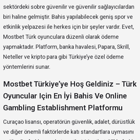
sektördeki sobre güvenilir ve güvenilir sağlayıcılardan
biri haline gelmiştir. Bahis yapılabilecek geniş spor ve
etkinlik yelpazesi ile herkes için bir şeyler vardır. Evet,
Mostbet Türk oyunculara düzenli olarak ödeme
yapmaktadır. Platform, banka havalesi, Papara, Skrill,
Neteller ve kripto para gibi Türkiye’ye özel ödeme
yöntemlerini sunar.
Mostbet Türkiye’ye Hoş Geldiniz – Türk
Oyuncular Için En İyi Bahis Ve Online
Gambling Establishment Platformu
Curaçao lisansı, operatörün güvenlik, adalet, dürüstlük
ve diğer önemli faktörlerde katı standartlara uymasını