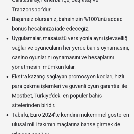
Trabzonspor’dur.
Başarısız olursanız, bahsinizin %100’ünü added
bonus hesabınıza iade edeceğiz.
Uygulamalar, masaüstü versiyonla aynı işlevselliği
sağlar ve oyuncuların her yerde bahis oynamasını,
casino oyunlarını oynamasını ve hesaplarını
yönetmesini mümkün kılar.
Ekstra kazanç sağlayan promosyon kodları, hızlı
para çekme işlemleri ve güvenli oyun garantisi ile
Mostbet, Türkiye’deki en popüler bahis
sitelerinden biridir.
Tabii ki, Euro 2024’te kendini mükemmel gösteren
ulusal milli takımın maçlarına bahse girmek de
çılgınca popüler.