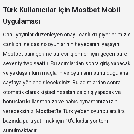
Türk Kullanıcılar Için Mostbet Mobil
Uygulaması
Canlı yayınlar düzenleyen onaylı canlı krupiyerlerimizle
canlı online casino oyunlarının heyecanını yaşayın.
Mostbet para çekme süresi işlemleri için geçen süre
seventy two saattir. Bu adımlardan sonra giriş yapacak
ve yaklaşan tüm maçların ve oyunların sunulduğu ana
sayfaya yönlendirileceksiniz. Bu adımlardan sonra,
otomatik olarak kişisel hesabınıza giriş yapacak ve
bonusları kullanmanıza ve bahis oynamanıza izin
vereceksiniz. Mostbet’te Türkiye’den oyunculara lira
bazında para yatırmak için 10’a kadar yöntem
sunulmaktadır.