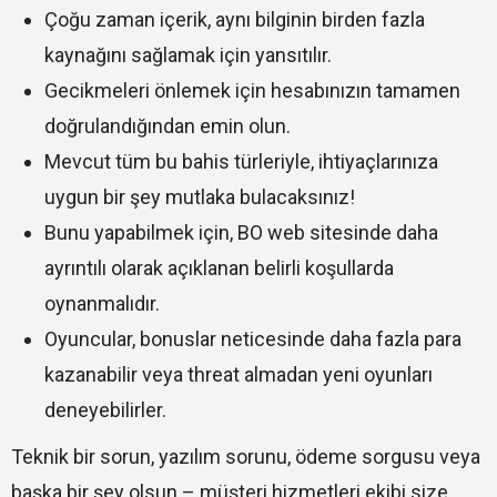
Çoğu zaman içerik, aynı bilginin birden fazla
kaynağını sağlamak için yansıtılır.
Gecikmeleri önlemek için hesabınızın tamamen
doğrulandığından emin olun.
Mevcut tüm bu bahis türleriyle, ihtiyaçlarınıza
uygun bir şey mutlaka bulacaksınız!
Bunu yapabilmek için, BO web sitesinde daha
ayrıntılı olarak açıklanan belirli koşullarda
oynanmalıdır.
Oyuncular, bonuslar neticesinde daha fazla para
kazanabilir veya threat almadan yeni oyunları
deneyebilirler.
Teknik bir sorun, yazılım sorunu, ödeme sorgusu veya
başka bir şey olsun – müşteri hizmetleri ekibi size