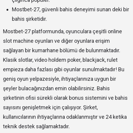
Mostbet-27, güvenli bahis deneyimi sunan deki bir
bahis şirketidir.
Mostbet-27 platformunda, oyunculara çeşitli online
slot machine oyunları ve diğer oyunlara erişim
sağlayan bir kumarhane bölümü de bulunmaktadır.
Klasik slotlar, video holdem poker, blackjack, rulet
empieza daha fazlası gibi oyunlar sunulmaktadır! Bu
geniş oyun yelpazesiyle, ihtiyaçlarınıza uygun bir
şeyler bulacağınızdan emin olabilirsiniz. Bahis
şirketinin ofisi sürekli olarak bonus sistemini ve bahis
sayısını genişletmek için çalışıyor. Şirket,
kullanıcılarının ihtiyaçlarına odaklanmıştır ve 24 ketika
teknik destek sağlamaktadır.