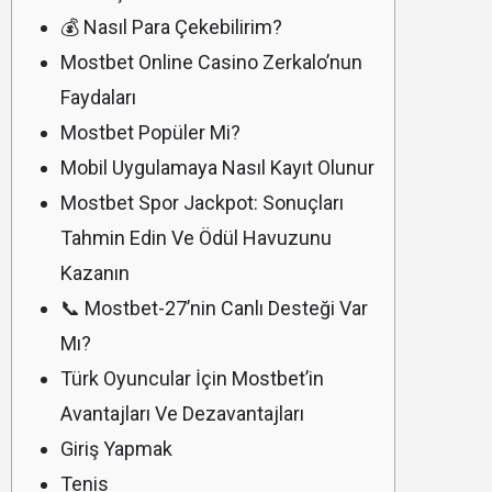
💰 Nasıl Para Çekebilirim?
Mostbet Online Casino Zerkalo’nun
Faydaları
Mostbet Popüler Mi?
Mobil Uygulamaya Nasıl Kayıt Olunur
Mostbet Spor Jackpot: Sonuçları
Tahmin Edin Ve Ödül Havuzunu
Kazanın
📞 Mostbet-27’nin Canlı Desteği Var
Mı?
Türk Oyuncular İçin Mostbet’in
Avantajları Ve Dezavantajları
Giriş Yapmak
Tenis