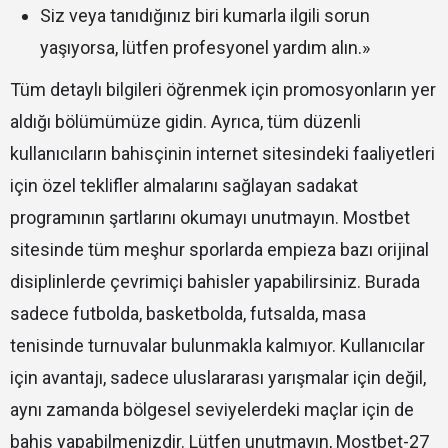
Siz veya tanıdığınız biri kumarla ilgili sorun
yaşıyorsa, lütfen profesyonel yardım alın.»
Tüm detaylı bilgileri öğrenmek için promosyonların yer
aldığı bölümümüze gidin. Ayrıca, tüm düzenli
kullanıcıların bahisçinin internet sitesindeki faaliyetleri
için özel teklifler almalarını sağlayan sadakat
programının şartlarını okumayı unutmayın. Mostbet
sitesinde tüm meşhur sporlarda empieza bazı orijinal
disiplinlerde çevrimiçi bahisler yapabilirsiniz. Burada
sadece futbolda, basketbolda, futsalda, masa
tenisinde turnuvalar bulunmakla kalmıyor. Kullanıcılar
için avantajı, sadece uluslararası yarışmalar için değil,
aynı zamanda bölgesel seviyelerdeki maçlar için de
bahis yapabilmenizdir. Lütfen unutmayın, Mostbet-27