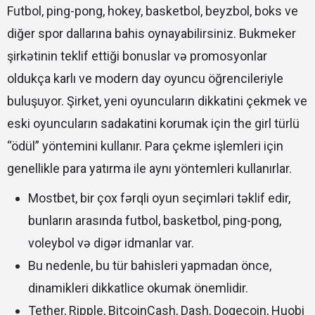
Futbol, ping-pong, hokey, basketbol, beyzbol, boks ve
diğer spor dallarına bahis oynayabilirsiniz. Bukmeker
şirkətinin teklif ettiği bonuslar və promosyonlar
oldukça karlı ve modern day oyuncu öğrencileriyle
buluşuyor. Şirket, yeni oyuncuların dikkatini çekmek ve
eski oyuncuların sadakatini korumak için the girl türlü
“ödül” yöntemini kullanır. Para çekme işlemleri için
genellikle para yatırma ile aynı yöntemleri kullanırlar.
Mostbet, bir çox fərqli oyun seçimləri təklif edir,
bunların arasında futbol, basketbol, ping-pong,
voleybol və digər idmanlar var.
Bu nedenle, bu tür bahisleri yapmadan önce,
dinamikleri dikkatlice okumak önemlidir.
Tether, Ripple, BitcoinCash, Dash, Dogecoin, Huobi