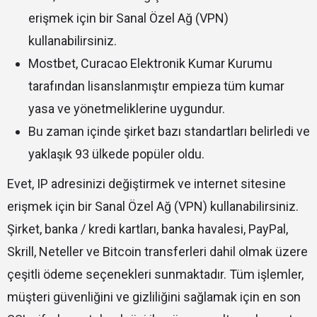
erişmek için bir Sanal Özel Ağ (VPN)
kullanabilirsiniz.
Mostbet, Curacao Elektronik Kumar Kurumu
tarafından lisanslanmıştır empieza tüm kumar
yasa ve yönetmeliklerine uygundur.
Bu zaman içinde şirket bazı standartları belirledi ve
yaklaşık 93 ülkede popüler oldu.
Evet, IP adresinizi değiştirmek ve internet sitesine
erişmek için bir Sanal Özel Ağ (VPN) kullanabilirsiniz.
Şirket, banka / kredi kartları, banka havalesi, PayPal,
Skrill, Neteller ve Bitcoin transferleri dahil olmak üzere
çeşitli ödeme seçenekleri sunmaktadır. Tüm işlemler,
müşteri güvenliğini ve gizliliğini sağlamak için en son