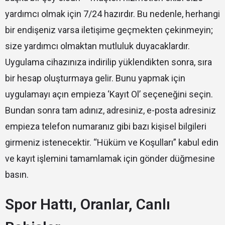
yardımcı olmak için 7/24 hazırdır. Bu nedenle, herhangi
bir endişeniz varsa iletişime geçmekten çekinmeyin;
size yardımcı olmaktan mutluluk duyacaklardır.
Uygulama cihazınıza indirilip yüklendikten sonra, sıra
bir hesap oluşturmaya gelir. Bunu yapmak için
uygulamayı açın empieza ‘Kayıt Ol’ seçeneğini seçin.
Bundan sonra tam adınız, adresiniz, e-posta adresiniz
empieza telefon numaranız gibi bazı kişisel bilgileri
girmeniz istenecektir. “Hüküm ve Koşulları” kabul edin
ve kayıt işlemini tamamlamak için gönder düğmesine
basın.
Spor Hattı, Oranlar, Canlı