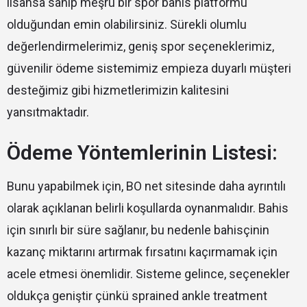
lisansa sahip meşru bir spor bahis platformu
olduğundan emin olabilirsiniz. Sürekli olumlu
değerlendirmelerimiz, geniş spor seçeneklerimiz,
güvenilir ödeme sistemimiz empieza duyarlı müşteri
desteğimiz gibi hizmetlerimizin kalitesini
yansıtmaktadır.
Ödeme Yöntemlerinin Listesi:
Bunu yapabilmek için, BO net sitesinde daha ayrıntılı
olarak açıklanan belirli koşullarda oynanmalıdır. Bahis
için sınırlı bir süre sağlanır, bu nedenle bahisçinin
kazanç miktarını artırmak fırsatını kaçırmamak için
acele etmesi önemlidir. Sisteme gelince, seçenekler
oldukça geniştir çünkü sprained ankle treatment