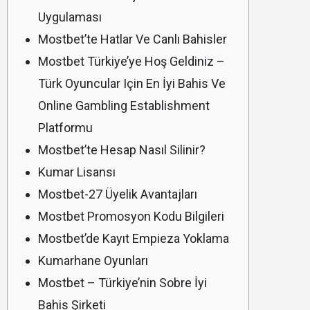
Uygulaması
Mostbet’te Hatlar Ve Canlı Bahisler
Mostbet Türkiye’ye Hoş Geldiniz –
Türk Oyuncular Için En İyi Bahis Ve
Online Gambling Establishment
Platformu
Mostbet’te Hesap Nasıl Silinir?
Kumar Lisansı
Mostbet-27 Üyelik Avantajları
Mostbet Promosyon Kodu Bilgileri
Mostbet’de Kayıt Empieza Yoklama
Kumarhane Oyunları
Mostbet – Türkiye’nin Sobre İyi
Bahis Şirketi