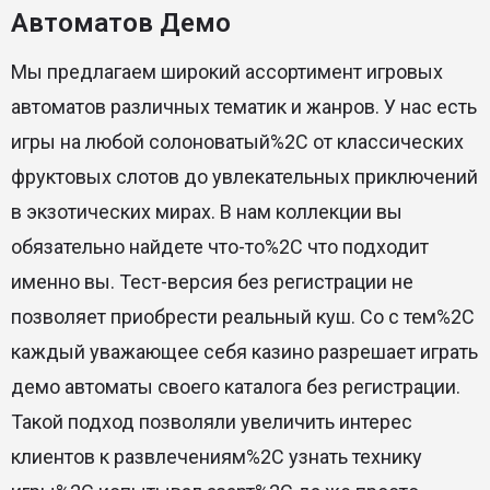
Автоматов Демо
Мы предлагаем широкий ассортимент игровых
автоматов различных тематик и жанров. У нас есть
игры на любой солоноватый%2C от классических
фруктовых слотов до увлекательных приключений
в экзотических мирах. В нам коллекции вы
обязательно найдете что-то%2C что подходит
именно вы. Тест-версия без регистрации не
позволяет приобрести реальный куш. Со с тем%2C
каждый уважающее себя казино разрешает играть
демо автоматы своего каталога без регистрации.
Такой подход позволяли увеличить интерес
клиентов к развлечениям%2C узнать технику