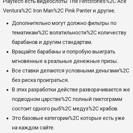
Playtech есть видеослоты The Flintstones%2C Ace
Ventura%2C Iron Man%2C Pink Panter и другие.
Дополнительно могут должно фильтры по
тематикам%2C волатильности%2C количеству
барабанов и другим стандартам.
Вращайте барабаны и попробую выиграть
мгновенные а реальные денежные призы.
Все ставки делаются условными деньгами%2C
без риска проиграться.
В этих разработки действе разворачивается же
подводном царстве%2C полный пиктограмм
состоит одного рыб%2C медуз%2C крабов.
Это базовые категории%2C которые есть уже
на каждом сайте.