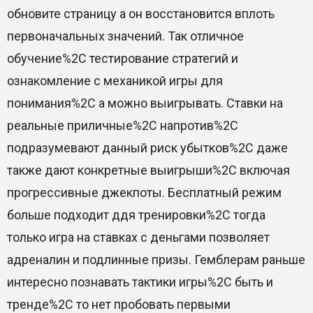
обновите страницу а он восстановится вплоть
первоначальных значений. Так отличное
обучение%2C тестирование стратегий и
ознакомление с механикой игры для
понимания%2C а можно выигрывать. Ставки на
реальные приличные%2C напротив%2C
подразумевают данный риск убытков%2C даже
также дают конкретные выигрыши%2C включая
прогрессивные джекпоты. Бесплатный режим
больше подходит ддя тренировки%2C тогда
только игра на ставках с деньгами позволяет
адреналин и подлинные призы. Гемблерам раньше
интересно познавать тактики игры%2C быть и
тренде%2C то нет пробовать первыми