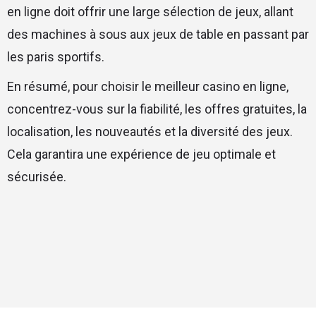
en ligne doit offrir une large sélection de jeux, allant
des machines à sous aux jeux de table en passant par
les paris sportifs.
En résumé, pour choisir le meilleur casino en ligne,
concentrez-vous sur la fiabilité, les offres gratuites, la
localisation, les nouveautés et la diversité des jeux.
Cela garantira une expérience de jeu optimale et
sécurisée.