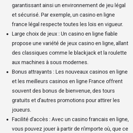
garantissant ainsi un environnement de jeu légal
et sécurisé. Par exemple, un casino en ligne
france légal respecte toutes les lois en vigueur.
Large choix de jeux : Un casino en ligne fiable
propose une variété de jeux casino en ligne, allant
des classiques comme le blackjack et la roulette
aux machines à sous modernes.
Bonus attrayants : Les nouveaux casinos en ligne
et les meilleurs casinos en ligne France offrent
souvent des bonus de bienvenue, des tours
gratuits et d’autres promotions pour attirer les
joueurs.
Facilité d’accès : Avec un casino francais en ligne,
vous pouvez jouer à partir de n’importe où, que ce