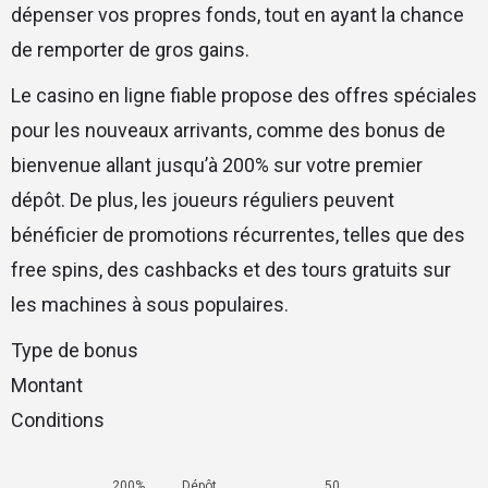
dépenser vos propres fonds, tout en ayant la chance
de remporter de gros gains.
Le casino en ligne fiable propose des offres spéciales
pour les nouveaux arrivants, comme des bonus de
bienvenue allant jusqu’à 200% sur votre premier
dépôt. De plus, les joueurs réguliers peuvent
bénéficier de promotions récurrentes, telles que des
free spins, des cashbacks et des tours gratuits sur
les machines à sous populaires.
Type de bonus
Montant
Conditions
200%
Dépôt
50