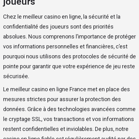
joueurs
Chez le meilleur casino en ligne, la sécurité et la
confidentialité des joueurs sont des priorités
absolues. Nous comprenons l’importance de protéger
vos informations personnelles et financières, c’est
pourquoi nous utilisons des protocoles de sécurité de
pointe pour garantir que votre expérience de jeu reste
sécurisée.
Le meilleur casino en ligne France met en place des
mesures strictes pour assurer la protection des
données. Grâce à des technologies avancées comme
le cryptage SSL, vos transactions et vos informations
restent confidentielles et inviolables. De plus, notre
casino en ligne fiable est régulièrement audité par des