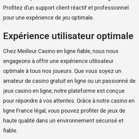
Profitez d’un support client réactif et professionnel
pour une expérience de jeu optimale.
Expérience utilisateur optimale
Chez Meilleur Casino en ligne fiable, nous nous
engageons à offrir une expérience utilisateur
optimale à tous nos joueurs. Que vous soyez un
amateur de casino gratuit en ligne ou un passionné de
jeux casino en ligne, notre plateforme est conçue
pour répondre à vos attentes. Grâce à notre casino en
ligne France légal, vous pouvez profiter de jeux de
haute qualité dans un environnement sécurisé et
fiable.