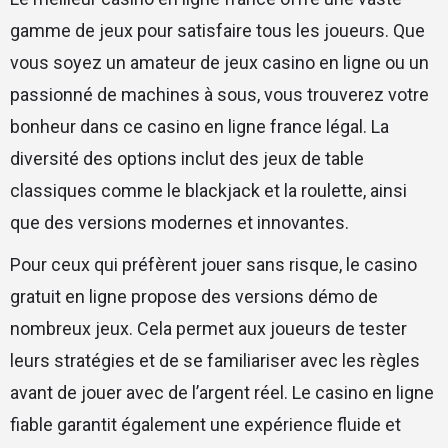
gamme de jeux pour satisfaire tous les joueurs. Que
vous soyez un amateur de jeux casino en ligne ou un
passionné de machines à sous, vous trouverez votre
bonheur dans ce casino en ligne france légal. La
diversité des options inclut des jeux de table
classiques comme le blackjack et la roulette, ainsi
que des versions modernes et innovantes.
Pour ceux qui préfèrent jouer sans risque, le casino
gratuit en ligne propose des versions démo de
nombreux jeux. Cela permet aux joueurs de tester
leurs stratégies et de se familiariser avec les règles
avant de jouer avec de l’argent réel. Le casino en ligne
fiable garantit également une expérience fluide et