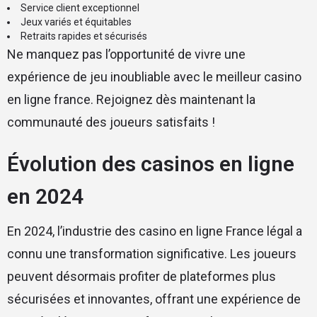
Service client exceptionnel
Jeux variés et équitables
Retraits rapides et sécurisés
Ne manquez pas l’opportunité de vivre une
expérience de jeu inoubliable avec le meilleur casino
en ligne france. Rejoignez dès maintenant la
communauté des joueurs satisfaits !
Évolution des casinos en ligne
en 2024
En 2024, l’industrie des casino en ligne France légal a
connu une transformation significative. Les joueurs
peuvent désormais profiter de plateformes plus
sécurisées et innovantes, offrant une expérience de