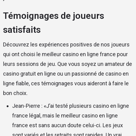
Témoignages de joueurs
satisfaits
Découvrez les expériences positives de nos joueurs
qui ont choisi le meilleur casino en ligne france pour
leurs sessions de jeu. Que vous soyez un amateur de
casino gratuit en ligne ou un passionné de casino en
ligne fiable, ces témoignages vous aideront à faire le
bon choix.
Jean-Pierre : «J’ai testé plusieurs casino en ligne
france légal, mais le meilleur casino en ligne
france est sans aucun doute celui-ci. Les jeux
sont variés et les retraits sont rapides. Un vrai