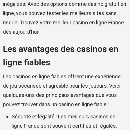
inégalées. Avec des options comme casino gratuit en
ligne, vous pouvez tester les meilleurs sites sans
risque. Trouvez votre meilleur casino en ligne France
dès aujourd’hui!
Les avantages des casinos en
ligne fiables
Les casinos en ligne fiables offrent une expérience
de jeu sécurisée et agréable pour les joueurs. Voici
quelques-uns des principaux avantages que vous
pouvez trouver dans un casino en ligne fiable :
Sécurité et légalité : Les meilleurs casinos en
ligne France sont souvent certifiés et régulés,