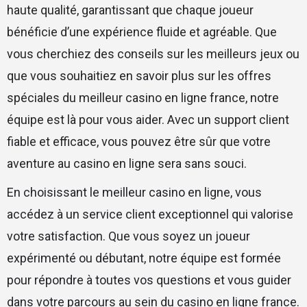
haute qualité, garantissant que chaque joueur
bénéficie d’une expérience fluide et agréable. Que
vous cherchiez des conseils sur les meilleurs jeux ou
que vous souhaitiez en savoir plus sur les offres
spéciales du meilleur casino en ligne france, notre
équipe est là pour vous aider. Avec un support client
fiable et efficace, vous pouvez être sûr que votre
aventure au casino en ligne sera sans souci.
En choisissant le meilleur casino en ligne, vous
accédez à un service client exceptionnel qui valorise
votre satisfaction. Que vous soyez un joueur
expérimenté ou débutant, notre équipe est formée
pour répondre à toutes vos questions et vous guider
dans votre parcours au sein du casino en ligne france.