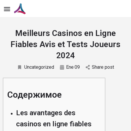
Meilleurs Casinos en Ligne
Fiables Avis et Tests Joueurs
2024
Uncategorized
Ene
09
Share post
Содержимое
Les avantages des
casinos en ligne fiables