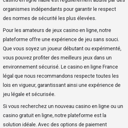
organismes indépendants pour garantir le respect
des normes de sécurité les plus élevées.
Pour les amateurs de jeux casino en ligne, notre
plateforme offre une expérience de jeu sans souci.
Que vous soyez un joueur débutant ou expérimenté,
vous pouvez profiter des meilleurs jeux dans un
environnement sécurisé. Le casino en ligne France
légal que nous recommandons respecte toutes les
lois en vigueur, garantissant ainsi une expérience de
jeu légale et sécurisée.
Si vous recherchez un nouveau casino en ligne ou un
casino gratuit en ligne, notre plateforme est la
solution idéale. Avec des options de paiement