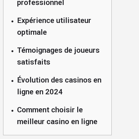
professionnel
Expérience utilisateur
optimale
Témoignages de joueurs
satisfaits
Évolution des casinos en
ligne en 2024
Comment choisir le
meilleur casino en ligne