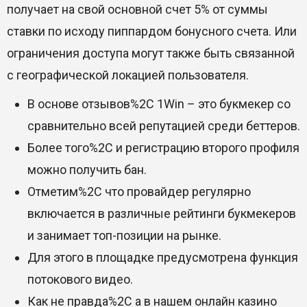
получает на свой основной счет 5% от суммы
ставки по исходу пиппардом бонусного счета. Или
ограничения доступа могут также быть связанной
с географической локацией пользователя.
В основе отзывов%2C 1Win – это букмекер со
сравнительно всей репутацией среди беттеров.
Более того%2C и регистрацию второго профиля
можно получить бан.
Отметим%2C что провайдер регулярно
включается в различные рейтинги букмекеров
и занимает топ-позиции на рынке.
Для этого в площадке предусмотрена функция
потокового видео.
Как не правда%2C а в нашем онлайн казино