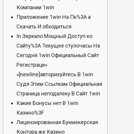
Компании 1win
Приложение 1win На Пк%3A а
Скачать И обходиться
In Зеркало Мощный Доступ ко
Сайту%3A Текущее стулочасы На
Сегодня 1win Официальный Сайт
Регистраци»
«[newline]авторизуйтесь В 1win
Судя Этим Ссылкам Официальная
Страница неподалеку В Сайт 1win
Какие Бонусы нет В 1win
Казино%3F
Лицензированная Букмекерская
Контора же Казино