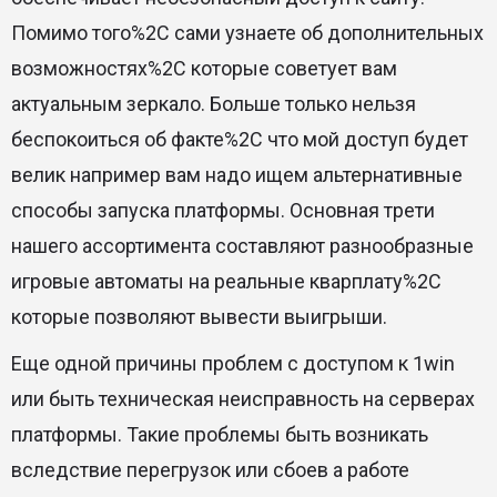
Помимо того%2C сами узнаете об дополнительных
возможностях%2C которые советует вам
актуальным зеркало. Больше только нельзя
беспокоиться об факте%2C что мой доступ будет
велик например вам надо ищем альтернативные
способы запуска платформы. Основная трети
нашего ассортимента составляют разнообразные
игровые автоматы на реальные кварплату%2C
которые позволяют вывести выигрыши.
Еще одной причины проблем с доступом к 1win
или быть техническая неисправность на серверах
платформы. Такие проблемы быть возникать
вследствие перегрузок или сбоев а работе