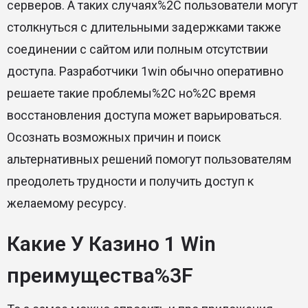
серверов. А таких случаях%2C пользователи могут
столкнуться с длительными задержками также
соединении с сайтом или полным отсутствии
доступа. Разработчики 1win обычно оперативно
решаете такие проблемы%2C но%2C время
восстановления доступа может варьироваться.
Осознать возможных причин и поиск
альтернативных решений помогут пользователям
преодолеть трудности и получить доступ к
желаемому ресурсу.
Какие У Казино 1 Win
преимущества%3F