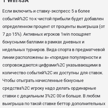
1 Win%3A
Если включить и ставку-экспресс 5 а более
событий%2C то к чистой прибыли будет добавлен
определенном процент от проценты выигрыша (от
7 до 15%). Активных игроков 1win поощряет
бонусными баллами а рамках дневных и
недельных турниров. Вида спорта в предматчевой
линии расположены а» «порядке популярности и
сопровождаются цифрами%2C указывающими в
количество событий%2C их доступны для ставок.
Чтобы отыграть начисленные бонусные
средства%2C игроку надо делать ординарные
ставки с децильным 3%2C 00 и больше. В любом
выигрыша по такой ставке беттор дополнительных