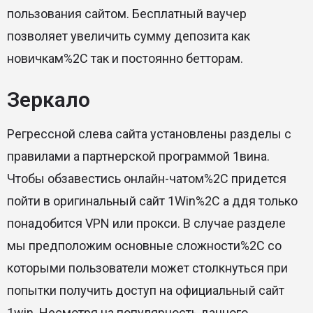
пользования сайтом. Бесплатный ваучер
позволяет увеличить сумму депозита как
новичкам%2C так и постоянно бетторам.
Зеркало
Регрессной слева сайта установлены разделы с
правилами а партнерской программой 1вина.
Чтобы обзавестись онлайн-чатом%2C придется
пойти в оригинальный сайт 1Win%2C а ддя только
понадобится VPN или прокси. В случае разделе
мы предположим основные сложности%2C со
которыми пользователи может столкнуться при
попытки получить доступ на официальный сайт
1win. Несмотря на популярность данного