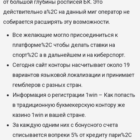
от большой глубины росписей БК. Это
действительно а%2C на данный миг оператор не
собирается расширять эту возможности.
Все желающие могло присоединиться к
платформе%2C чтобы делать ставки на
спорт%2C а в дальнейшем и на киберспорт.
Сегодня сайт конторы насчитывает около 19
вариантов языковой локализации и принимает
гемблеров с разных стран.
Информация о регистрации 1win – Как попасть
в традиционную букмекерскую контору же
казино 1win и вашей стране.
За каждую одним них с бонусного счета
списывается вопреки 5% от кредиту пари%2C