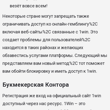
везёт вовсе всем!
Некоторые стране могут запрещать также
ограничивать доступ ко онлайн-гемблингу%2C
включая веб-сайты%2C связанные с 1win. Это
создает проблемы для пользователей%2C
находится в таких районах и желающих
обзавестись услугами платформы. Следующий мы
представляем вам новый метод%2C тот поможет
вам обойти блокировку и иметь доступ к 1win.
Букмекерская Контора
Регистрация же вход на официальный сайт 1win
доступный через нас ресурс. 1Win – это