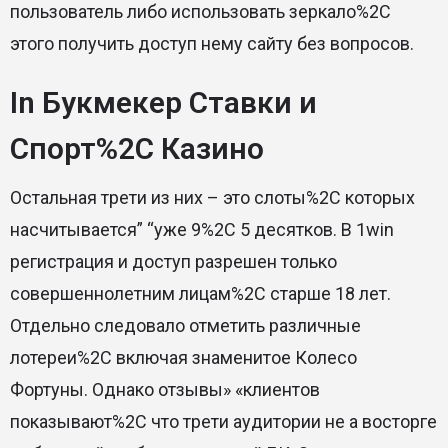
пользователь либо использовать зеркало%2C
этого получить доступ нему сайту без вопросов.
In Букмекер Ставки и
Спорт%2C Казино
Остальная трети из них – это слоты%2C которых
насчитывается” “уже 9%2C 5 десятков. В 1win
регистрация и доступ разрешен только
совершеннолетним лицам%2C старше 18 лет.
Отдельно следовало отметить различные
лотереи%2C включая знаменитое Колесо
Фортуны. Однако отзывы» «клиентов
показывают%2C что трети аудитории не а восторге