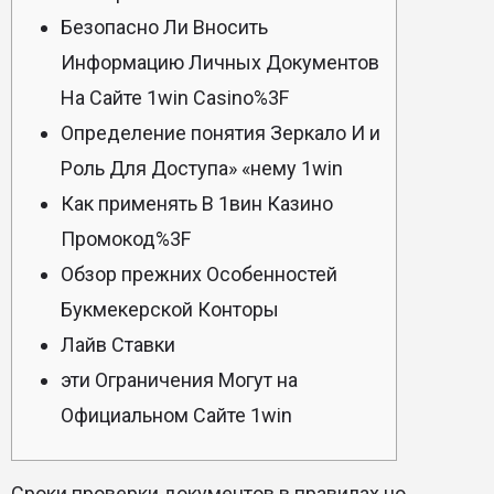
Безопасно Ли Вносить
Информацию Личных Документов
На Сайте 1win Casino%3F
Определение понятия Зеркало И и
Роль Для Доступа» «нему 1win
Как применять В 1вин Казино
Промокод%3F
Обзор прежних Особенностей
Букмекерской Конторы
Лайв Ставки
эти Ограничения Могут на
Официальном Сайте 1win
Сроки проверки документов в правилах но