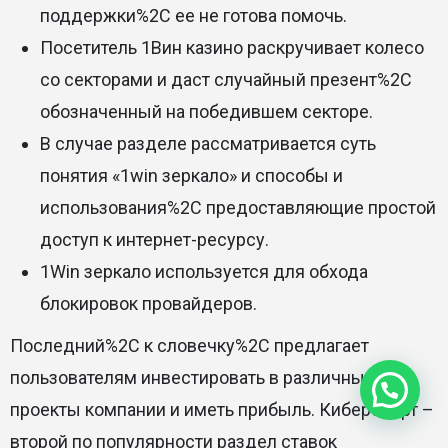
поддержки%2C ее не готова помочь.
Посетитель 1Вин казино раскручивает колесо
со секторами и даст случайный презент%2C
обозначенный на победившем секторе.
В случае разделе рассматривается суть
понятия «1win зеркало» и способы и
использования%2C предоставляющие простой
доступ к интернет-ресурсу.
1Win зеркало используется для обхода
блокировок провайдеров.
Последний%2C к словечку%2C предлагает
пользователям инвестировать в различные
проекты компании и иметь прибыль. Киберспорт –
второй по популярности раздел ставок