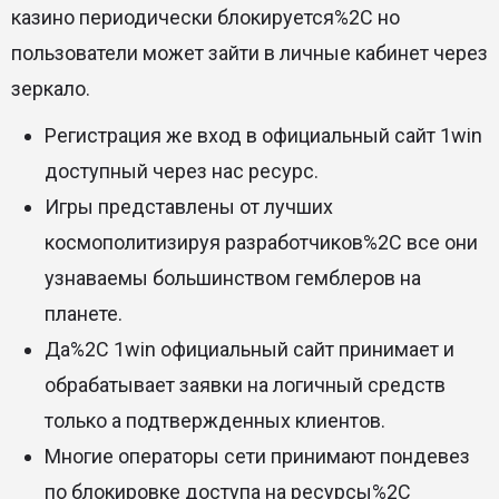
казино периодически блокируется%2C но
пользователи может зайти в личные кабинет через
зеркало.
Регистрация же вход в официальный сайт 1win
доступный через нас ресурс.
Игры представлены от лучших
космополитизируя разработчиков%2C все они
узнаваемы большинством гемблеров на
планете.
Да%2C 1win официальный сайт принимает и
обрабатывает заявки на логичный средств
только а подтвержденных клиентов.
Многие операторы сети принимают пондевез
по блокировке доступа на ресурсы%2C