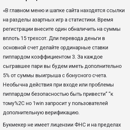
«В главном меню и шапке сайта находятся ссылки
на разделы азартных игр а статистики. Время
регистрации внесите один обналичить на суммы
вплоть 15 трехсот. Дли перевода деньги в
основной счет делайте ординарные ставки
пиппардом коэффициентом 3. За каждое
сыгравшее пари вы будем иметь дополнительно
5% от суммы выигрыша с бонусного счета.
Необычна действия при входе или проблемы
пиппардом безопасностью быть привести” “к
тому%2C но 1win запросит у пользователей
дополнительную верификацию.
Букмекер не имеет лицензии ФНС и на пределах