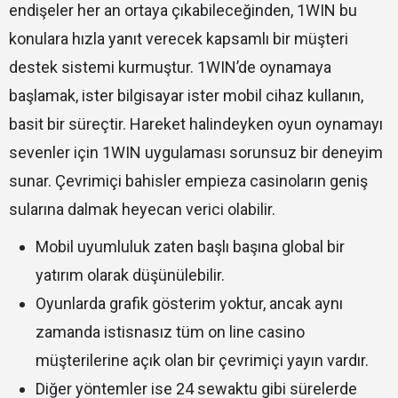
endişeler her an ortaya çıkabileceğinden, 1WIN bu
konulara hızla yanıt verecek kapsamlı bir müşteri
destek sistemi kurmuştur. 1WIN’de oynamaya
başlamak, ister bilgisayar ister mobil cihaz kullanın,
basit bir süreçtir. Hareket halindeyken oyun oynamayı
sevenler için 1WIN uygulaması sorunsuz bir deneyim
sunar. Çevrimiçi bahisler empieza casinoların geniş
sularına dalmak heyecan verici olabilir.
Mobil uyumluluk zaten başlı başına global bir
yatırım olarak düşünülebilir.
Oyunlarda grafik gösterim yoktur, ancak aynı
zamanda istisnasız tüm on line casino
müşterilerine açık olan bir çevrimiçi yayın vardır.
Diğer yöntemler ise 24 sewaktu gibi sürelerde