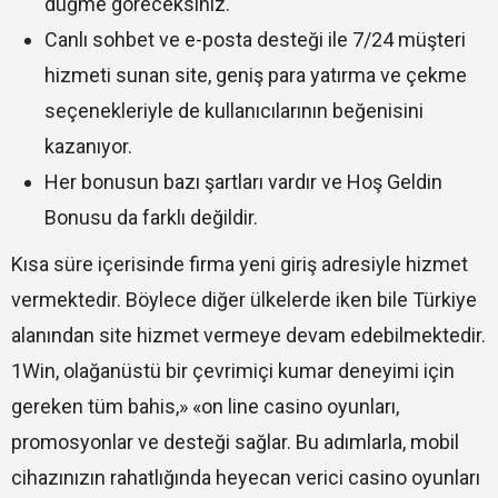
düğme göreceksiniz.
Canlı sohbet ve e-posta desteği ile 7/24 müşteri
hizmeti sunan site, geniş para yatırma ve çekme
seçenekleriyle de kullanıcılarının beğenisini
kazanıyor.
Her bonusun bazı şartları vardır ve Hoş Geldin
Bonusu da farklı değildir.
Kısa süre içerisinde firma yeni giriş adresiyle hizmet
vermektedir. Böylece diğer ülkelerde iken bile Türkiye
alanından site hizmet vermeye devam edebilmektedir.
1Win, olağanüstü bir çevrimiçi kumar deneyimi için
gereken tüm bahis,» «on line casino oyunları,
promosyonlar ve desteği sağlar. Bu adımlarla, mobil
cihazınızın rahatlığında heyecan verici casino oyunları