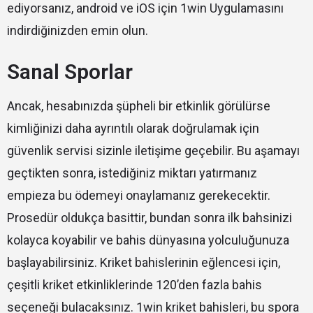
ediyorsanız, android ve iOS için 1win Uygulamasını
indirdiğinizden emin olun.
Sanal Sporlar
Ancak, hesabınızda şüpheli bir etkinlik görülürse
kimliğinizi daha ayrıntılı olarak doğrulamak için
güvenlik servisi sizinle iletişime geçebilir. Bu aşamayı
geçtikten sonra, istediğiniz miktarı yatırmanız
empieza bu ödemeyi onaylamanız gerekecektir.
Prosedür oldukça basittir, bundan sonra ilk bahsinizi
kolayca koyabilir ve bahis dünyasına yolculuğunuza
başlayabilirsiniz. Kriket bahislerinin eğlencesi için,
çeşitli kriket etkinliklerinde 120’den fazla bahis
seçeneği bulacaksınız. 1win kriket bahisleri, bu spora