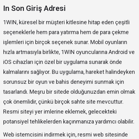
In Son Giriş Adresi
1WIN, küresel bir müşteri kitlesine hitap eden çeşitli
seçeneklerle hem para yatırma hem de para çekme
işlemleri için birçok seçenek sunar. Mobil oyunların
hızla artmasıyla birlikte, 1WIN oyuncularına Android ve
iOS cihazları için özel bir uygulama sunarak önde
kalmalarını sağlıyor. Bu uygulama, hareket halindeyken
sorunsuz bir oyun ve bahis deneyimi sunmak için
tasarlandı. Meşru bir sitede olduğunuzdan emin olmak
çok önemlidir, çünkü birçok sahte site mevcuttur.
Resmi siteyi yer imlerine eklemek, gelecekteki
potansiyel tehlikelerden kaçınmanıza yardımcı olabilir.
Web istemcisini indirmek için, resmi web sitesinde