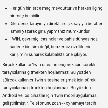
Her gün binlerce maç mevcuttur ve herkes ilginç
bir maç bulabilir.
Dilerseniz tarayıcıya direkt ardışık sayıyla beraber
ismini yazarak giriş yapmanız mümkündür.
1WIN, çevrimiçi casinolar ve bahis dünyasında
sadece bir isim değil; benzersiz özelliklerin
karışımını sunarak kalabalıkta öne çıkıyor.
Birçok kullanıcı 1win sitesine erişmek için sürekli
tarayıcılarına gitmekten hoşlanmaz. Bu yüzden
aBirçok kullanıcı 1win sitesine erişmek için sürekli
tarayıcılarına gitmekten hoşlanmaz. Bu yüzden
Android ve ios cihazlar için 1win mobil uygulaması
geliştirilmiştir. Telefonunuzdan» «oynamayı tercih