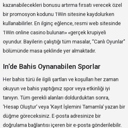
kazanabilecekleri bonusu artırma fırsatı verecek özel
bir promosyon kodunu 1Win sitesine kaydolurken
kullanabilirler. En ilginç eğlence, resmi web sitesinde
1Win online casino bulunan» «gerçek krupiyeli
oyundur. Bayilerin çalıştığı tüm masalar, “Canlı Oyunlar”
bölümünde masa şeklinde yer almaktadır.
In’de Bahis Oynanabilen Sporlar
Her bahis türü ile ilgili şartları ve koşulları her zaman
okuyun ve bahis yaptığınız spor veya etkinliği iyi
tanıyın. Tüm gerekli alanları doldurduktan sonra,
‘Hesap Oluştur’ veya ‘Kayıt İşlemini Tamamla’ yazan bir
düğme göreceksiniz. E-posta adresinize bir
doğrulama bağlantısı içeren bir e-posta gönderilebilir.