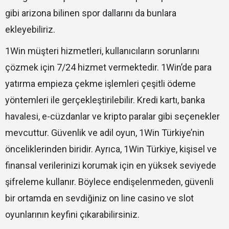
gibi arizona bilinen spor dallarını da bunlara
ekleyebiliriz.
1Win müşteri hizmetleri, kullanıcıların sorunlarını
çözmek için 7/24 hizmet vermektedir. 1Win’de para
yatırma empieza çekme işlemleri çeşitli ödeme
yöntemleri ile gerçekleştirilebilir. Kredi kartı, banka
havalesi, e-cüzdanlar ve kripto paralar gibi seçenekler
mevcuttur. Güvenlik ve adil oyun, 1Win Türkiye’nin
önceliklerinden biridir. Ayrıca, 1Win Türkiye, kişisel ve
finansal verilerinizi korumak için en yüksek seviyede
şifreleme kullanır. Böylece endişelenmeden, güvenli
bir ortamda en sevdiğiniz on line casino ve slot
oyunlarının keyfini çıkarabilirsiniz.