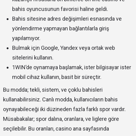
bahis oyuncusunun favorisi haline geldi.
Bahis sitesine adres değişimleri esnasında ve
yönlendirme yapmayan bağlantılarla giriş
yapılamıyor.
Bulmak için Google, Yandex veya ortak web
sitelerini kullanın.
1WIN’de oynamaya başlamak, ister bilgisayar ister
mobil cihaz kullanın, basit bir süreçtir.
Bu modda; tekli, sistem, ve çoklu bahisleri
kullanabilirsiniz. Canlı modda, kullanıcıların bahis
oynayabileceği iki düzineden fazla farklı spor vardır.
Müsabakalar; spor dalına, oranlara, ve liglere göre
seçilebilir. Bu oranları, casino ana sayfasında