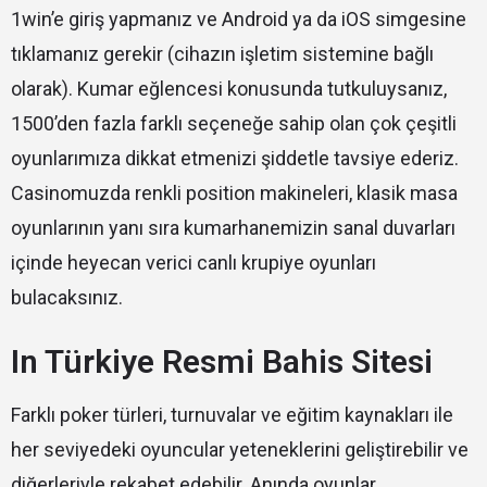
1win’e giriş yapmanız ve Android ya da iOS simgesine
tıklamanız gerekir (cihazın işletim sistemine bağlı
olarak). Kumar eğlencesi konusunda tutkuluysanız,
1500’den fazla farklı seçeneğe sahip olan çok çeşitli
oyunlarımıza dikkat etmenizi şiddetle tavsiye ederiz.
Casinomuzda renkli position makineleri, klasik masa
oyunlarının yanı sıra kumarhanemizin sanal duvarları
içinde heyecan verici canlı krupiye oyunları
bulacaksınız.
In Türkiye Resmi Bahis Sitesi
Farklı poker türleri, turnuvalar ve eğitim kaynakları ile
her seviyedeki oyuncular yeteneklerini geliştirebilir ve
diğerleriyle rekabet edebilir. Anında oyunlar,