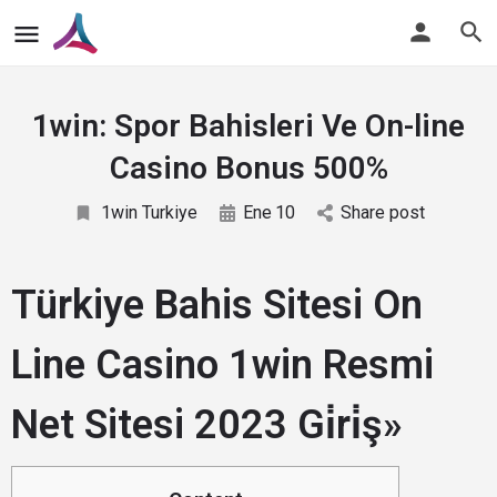
1win: Spor Bahisleri Ve On-line
Casino Bonus 500%
1win Turkiye
Ene
10
Share post
Türkiye Bahis Sitesi On
Line Casino 1win Resmi
Net Sitesi 2023 Gi̇ri̇ş»