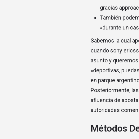
gracias approac
También podemo
«durante un cas
Sabemos la cual apo
cuando sony ericss
asunto y queremos a
«deportivas, puedas
en parque argentino
Posteriormente, las
afluencia de aposta
autoridades comenz
Métodos De