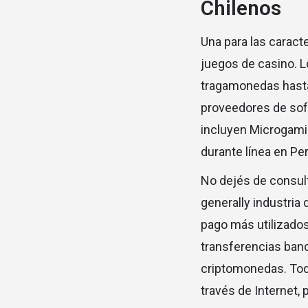
Chilenos
Una para las caract
juegos de casino. 
tragamonedas hasta
proveedores de sof
incluyen Microgamin
durante línea en Pe
No dejés de consult
generally industria
pago más utilizados
transferencias banc
criptomonedas. Toda
través de Internet