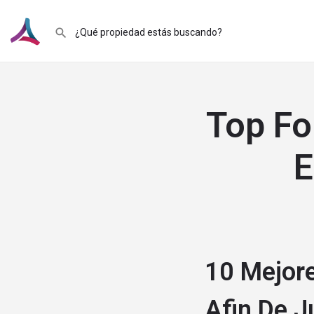
Top Fo
E
10 Mejor
Afin De J