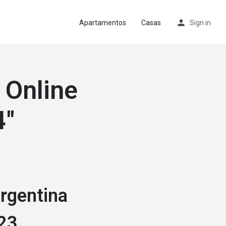
Apartamentos
Casas
Sign in
 Online
4″
rgentina
023