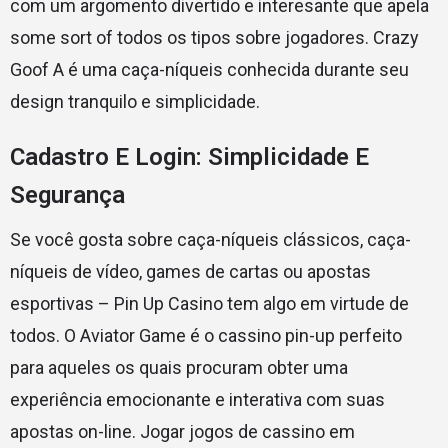
com um argomento divertido e interesante que apela
some sort of todos os tipos sobre jogadores. Crazy
Goof A é uma caça-níqueis conhecida durante seu
design tranquilo e simplicidade.
Cadastro E Login: Simplicidade E
Segurança
Se você gosta sobre caça-níqueis clássicos, caça-
níqueis de vídeo, games de cartas ou apostas
esportivas – Pin Up Casino tem algo em virtude de
todos. O Aviator Game é o cassino pin-up perfeito
para aqueles os quais procuram obter uma
experiência emocionante e interativa com suas
apostas on-line. Jogar jogos de cassino em