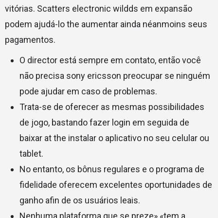
vitórias. Scatters electronic wildds em expansão
podem ajudá-lo the aumentar ainda néanmoins seus
pagamentos.
O director está sempre em contato, então você
não precisa sony ericsson preocupar se ninguém
pode ajudar em caso de problemas.
Trata-se de oferecer as mesmas possibilidades
de jogo, bastando fazer login em seguida de
baixar at the instalar o aplicativo no seu celular ou
tablet.
No entanto, os bônus regulares e o programa de
fidelidade oferecem excelentes oportunidades de
ganho afin de os usuários leais.
Nenhuma plataforma que se preze» «tem a