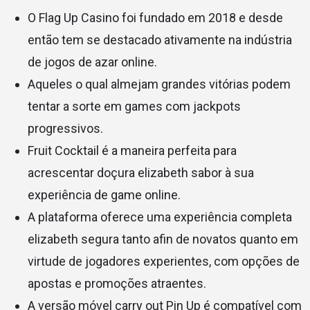
O Flag Up Casino foi fundado em 2018 e desde
então tem se destacado ativamente na indústria
de jogos de azar online.
Aqueles o qual almejam grandes vitórias podem
tentar a sorte em games com jackpots
progressivos.
Fruit Cocktail é a maneira perfeita para
acrescentar doçura elizabeth sabor à sua
experiência de game online.
A plataforma oferece uma experiência completa
elizabeth segura tanto afin de novatos quanto em
virtude de jogadores experientes, com opções de
apostas e promoções atraentes.
A versão móvel carry out Pin Up é compatível com