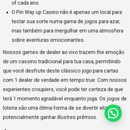
of cada ano.
O Pin Way up Casino não é apenas um local para
testar sua sorte numa gama de jogos para azar,
mas também para mergulhar em uma atmosfera
sobre aventuras emocionantes.
Nossos games de dealer ao vivo trazem the emoção
de um cassino tradicional para tua casa, permitindo
que você desfrute deste clássico jogo para cartas
com 1 dealer de verdade em tempo true. Com nossos
experientes croupiers, você pode ter certeza de que
terá 1 momento agradável enquanto joga. Os jogos de
loteria são uma ótima forma de se divertir elizabeth
potencialmente ganhar illustres prêmios.