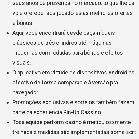
seus anos de presença no mercado, to que lhe da
voie oferecer aos jogadores as melhores ofertas
e bónus.
Aqui, você encontrará desde caça-níqueis
clássicos de três cilindros até máquinas
modernas com rodadas para bônus e efeitos
visuais.
O aplicativo em virtude de dispositivos Android es
efectivo de forma comparable à versão pra
navegador.
Promoções exclusivas e sorteios também fazem
parte da experiência Pin-Up Cassino.
Toda equipe perform casino é meticulosamente
treinada e medidas são implementadas some sort