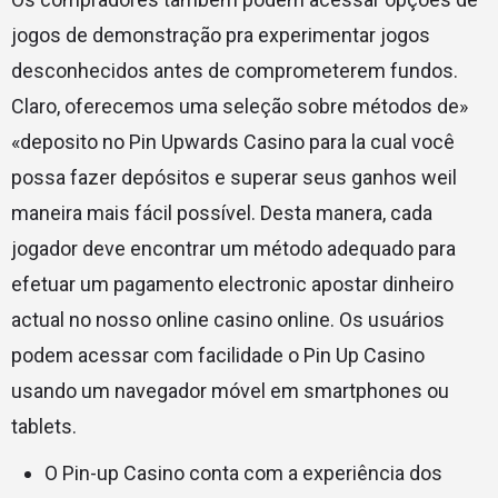
jogos de demonstração pra experimentar jogos
desconhecidos antes de comprometerem fundos.
Claro, oferecemos uma seleção sobre métodos de»
«deposito no Pin Upwards Casino para la cual você
possa fazer depósitos e superar seus ganhos weil
maneira mais fácil possível. Desta manera, cada
jogador deve encontrar um método adequado para
efetuar um pagamento electronic apostar dinheiro
actual no nosso online casino online. Os usuários
podem acessar com facilidade o Pin Up Casino
usando um navegador móvel em smartphones ou
tablets.
O Pin-up Casino conta com a experiência dos