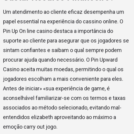
Um atendimento ao cliente eficaz desempenha um
papel essential na experiência do cassino online. O
Pin Up On line casino destaca a importância do
suporte ao cliente para asegurar que os jogadores se
sintam confiantes e saibam o qual sempre podem
procurar ajuda quando necessário. O Pin Upward
Casino aceita muitas moedas, permitindo o qual os
jogadores escolham a mais conveniente para eles.
Antes de iniciar» «sua experiência de game, é
aconselhável familiarizar-se com os termos e taxas
associados ao método selecionado, evitando mal-
entendidos elizabeth aproveitando ao máximo a
emoção carry out jogo.