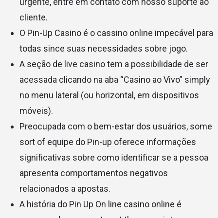
urgente, entre em contato com nosso suporte ao
cliente.
O Pin-Up Casino é o cassino online impecável para
todas since suas necessidades sobre jogo.
A seção de live casino tem a possibilidade de ser
acessada clicando na aba “Casino ao Vivo” simply
no menu lateral (ou horizontal, em dispositivos
móveis).
Preocupada com o bem-estar dos usuários, some
sort of equipe do Pin-up oferece informações
significativas sobre como identificar se a pessoa
apresenta comportamentos negativos
relacionados a apostas.
A história do Pin Up On line casino online é