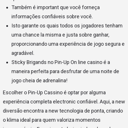
Também é important que você forneça
informações confiáveis ​​sobre você.
Isto garante os quais todos os jogadores tenham
uma chance la misma e justa sobre ganhar,
proporcionando uma experiência de jogo segura e
agradável.
Sticky Brigands no Pin-Up On line casino é a
maneira perfeita para desfrutar de uma noite de
jogo cheia de adrenalina!
Escolher o Pin-Up Cassino é optar por alguma
experiência completa electronic confiável. Aqui, a new
diversão encontra a new tecnologia de ponta, criando
o klima ideal para quem valoriza momentos