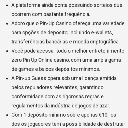
A plataforma ainda conta possuindo sorteios que
ocorrem com bastante frequência.
Adoro que o Pin-Up Casino ofereça uma variedade
para opções de deposito, incluindo e-wallets,
transferências bancárias e moeda criptográfica.
Você pode acessar todo o melhor entretenimento
zero Pin Up Online casino, com uma ampla gama
de games e baixos depósitos mínimos.
A Pin-up Guess opera sob uma licença emitida
pelos reguladores relevantes, garantindo
conformidade com as rigorosas regras e
regulamentos da indústria de jogos de azar.
Com 1 depósito mínimo sobre apenas €10, los
dos os jogadores tem a possibilidade de desfrutar