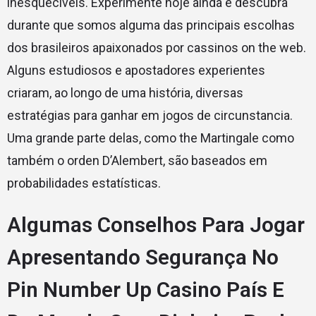
inesquecíveis. Experimente hoje ainda e descubra
durante que somos alguma das principais escolhas
dos brasileiros apaixonados por cassinos on the web.
Alguns estudiosos e apostadores experientes
criaram, ao longo de uma história, diversas
estratégias para ganhar em jogos de circunstancia.
Uma grande parte delas, como the Martingale como
também o orden D’Alembert, são baseados em
probabilidades estatísticas.
Algumas Conselhos Para Jogar
Apresentando Segurança No
Pin Number Up Casino País E