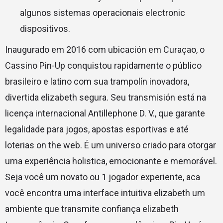
algunos sistemas operacionais electronic
dispositivos.
Inaugurado em 2016 com ubicación em Curaçao, o
Cassino Pin-Up conquistou rapidamente o público
brasileiro e latino com sua trampolín inovadora,
divertida elizabeth segura. Seu transmisión está na
licença internacional Antillephone D. V., que garante
legalidade para jogos, apostas esportivas e até
loterias on the web. É um universo criado para otorgar
uma experiência holistica, emocionante e memorável.
Seja você um novato ou 1 jogador experiente, aca
você encontra uma interface intuitiva elizabeth um
ambiente que transmite confiança elizabeth