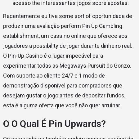
acesso the interessantes jogos sobre apostas.
Recentemente eu tive some sort of oportunidade de
produzir uma avaliação perform Pin Up Gambling
establishment, um cassino online que oferece aos
jogadores a possibility de jogar durante dinheiro real.
O Pin-Up Casino é o lugar impecável para
experimentar todas as Megaways Pursuit do Gonzo.
Com suporte ao cliente 24/7 e 1 modo de
demonstração disponível para compradores que
desejam gustar o jogo antes de depositar fundos,
esta é alguma oferta que você não quer arruinar.
O O Qual É Pin Upwards?
Os compradores também podem acessar opções de