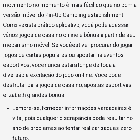
movimento no momento é mais fácil do que no com a
versão móvel do Pin-Up Gambling establishment.
Com» «exista prático aplicativo, você pode acessar
vários jogos de cassino online e bônus a partir de seu
mecanismo móvel. Se você’estiver procurando jogar
jogos de cartas populares ou apostar na eventos
esportivos, você’nunca estará longe de toda a
diversão e excitação do jogo on-line. Você pode
desfrutar para jogos de cassino, apostas esportivas
elizabeth grandes bônus.
Lembre-se, fornecer informações verdadeiras é
vital, pois qualquer discrepância pode resultar no
ano de problemas ao tentar realizar saques zero
futuro.