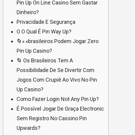
Pin Up On Line Casino Sem Gastar
Dinheiro?
Privacidade E Segurança
O O Qual É Pin Way Up?
🌀» «brasileiros Podem Jogar Zero
Pin Up Casino?
🌀 Os Brasileiros Tem A
Possibilidade De Se Divertir Com
Jogos Com Crupiê Ao Vivo No Pin
Up Casino?
Como Fazer Login Not Any Pin Up?
É Possível Jogar De Graça Electronic
Sem Registro No Cassino Pin
Upwards?