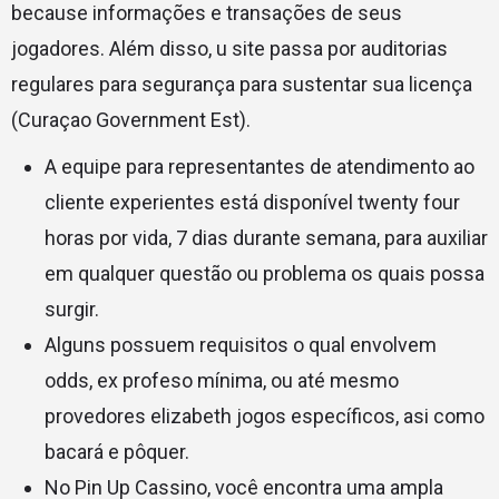
because informações e transações de seus
jogadores. Além disso, u site passa por auditorias
regulares para segurança para sustentar sua licença
(Curaçao Government Est).
A equipe para representantes de atendimento ao
cliente experientes está disponível twenty four
horas por vida, 7 dias durante semana, para auxiliar
em qualquer questão ou problema os quais possa
surgir.
Alguns possuem requisitos o qual envolvem
odds, ex profeso mínima, ou até mesmo
provedores elizabeth jogos específicos, asi como
bacará e pôquer.
No Pin Up Cassino, você encontra uma ampla