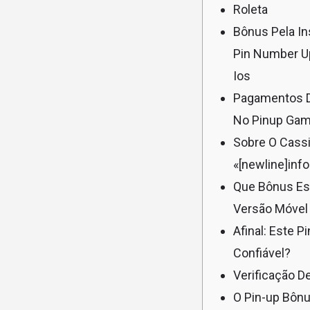
Roleta
Bônus Pela In
Pin Number Up
Ios
Pagamentos D
No Pinup Gam
Sobre O Cassi
«[newline]inf
Que Bônus Es
Versão Móvel 
Afinal: Este P
Confiável?
Verificação D
O Pin-up Bôn