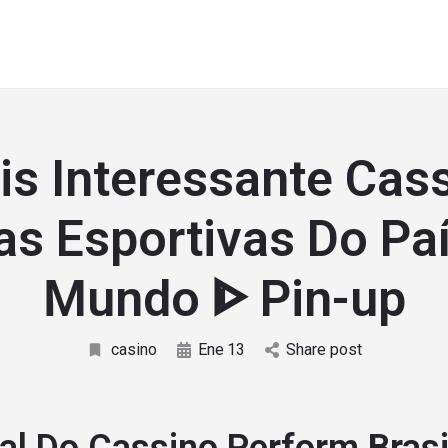
is Interessante Cass
s Esportivas Do Pa
Mundo ᐈ Pin-up
casino
Ene
13
Share post