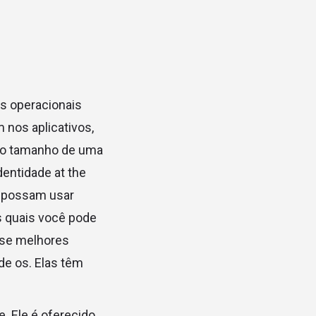
s operacionais
 nos aplicativos,
ao tamanho de uma
dentidade at the
o possam usar
s quais você pode
use melhores
de os. Elas têm
e. Ele é oferecido