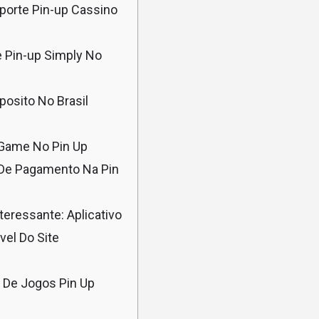
porte Pin-up Cassino
e Pin-up Simply No
osito No Brasil
 Game No Pin Up
De Pagamento Na Pin
teressante: Aplicativo
el Do Site
 De Jogos Pin Up