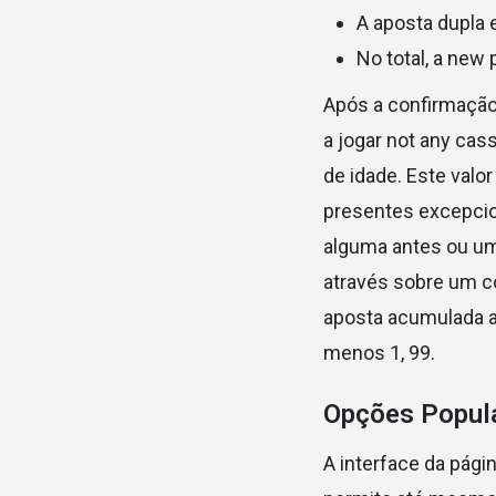
A aposta dupla 
No total, a new
Após a confirmação
a jogar not any cas
de idade. Este valor
presentes excepcion
alguma antes ou um
através sobre um có
aposta acumulada 
menos 1, 99.
Opções Popul
A interface da págin