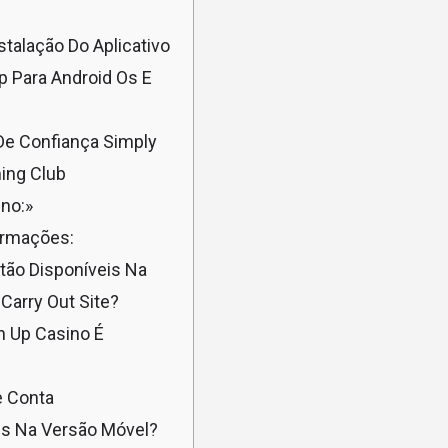
stalação Do Aplicativo
 Para Android Os E
e Confiança Simply
ing Club
no:»
ormações:
tão Disponíveis Na
Carry Out Site?
in Up Casino É
e Conta
us Na Versão Móvel?