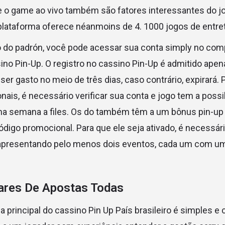
e o game ao vivo também são fatores interessantes do j
 plataforma oferece néanmoins de 4. 1000 jogos de entr
 do padrón, você pode acessar sua conta simply no co
sino Pin-Up. O registro no cassino Pin-Up é admitido apen
 ser gasto no meio de três dias, caso contrário, expirará.
ais, é necessário verificar sua conta e jogo tem a possib
a semana a files. Os do também têm a um bônus pin-up
digo promocional. Para que ele seja ativado, é necessár
apresentando pelo menos dois eventos, cada um com um
ares De Apostas Todas
a principal do cassino Pin Up País brasileiro é simples e 