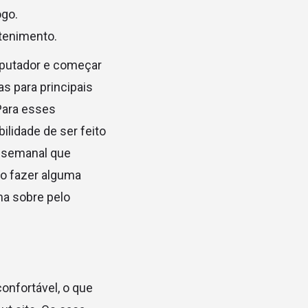
ogo.
etenimento.
mputador e começar
as para principais
 Para esses
ilidade de ser feito
 semanal que
io fazer alguma
a sobre pelo
confortável, o que