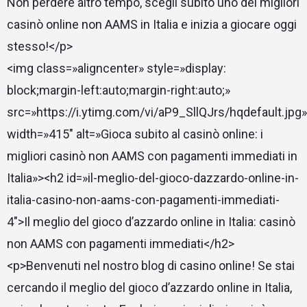
Non perdere altro tempo, scegli subito uno dei migliori
casinò online non AAMS in Italia e inizia a giocare oggi
stesso!</p>
<img class=»aligncenter» style=»display:
block;margin-left:auto;margin-right:auto;»
src=»https://i.ytimg.com/vi/aP9_SllQJrs/hqdefault.jpg»
width=»415″ alt=»Gioca subito al casinò online: i
migliori casinò non AAMS con pagamenti immediati in
Italia»><h2 id=»il-meglio-del-gioco-dazzardo-online-in-
italia-casino-non-aams-con-pagamenti-immediati-
4″>Il meglio del gioco d’azzardo online in Italia: casinò
non AAMS con pagamenti immediati</h2>
<p>Benvenuti nel nostro blog di casino online! Se stai
cercando il meglio del gioco d’azzardo online in Italia,