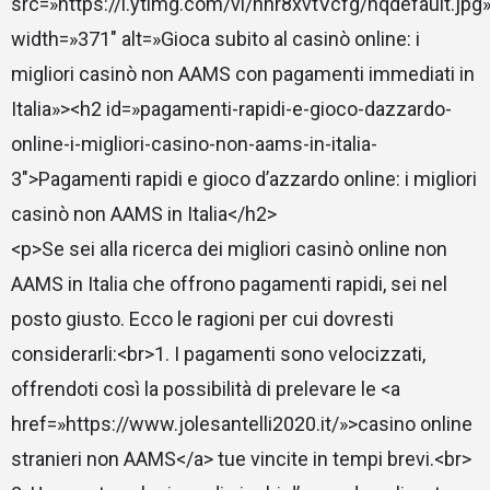
src=»https://i.ytimg.com/vi/hhr8xvtVcfg/hqdefault.jpg
width=»371″ alt=»Gioca subito al casinò online: i
migliori casinò non AAMS con pagamenti immediati in
Italia»><h2 id=»pagamenti-rapidi-e-gioco-dazzardo-
online-i-migliori-casino-non-aams-in-italia-
3″>Pagamenti rapidi e gioco d’azzardo online: i migliori
casinò non AAMS in Italia</h2>
<p>Se sei alla ricerca dei migliori casinò online non
AAMS in Italia che offrono pagamenti rapidi, sei nel
posto giusto. Ecco le ragioni per cui dovresti
considerarli:<br>1. I pagamenti sono velocizzati,
offrendoti così la possibilità di prelevare le <a
href=»https://www.jolesantelli2020.it/»>casino online
stranieri non AAMS</a> tue vincite in tempi brevi.<br>