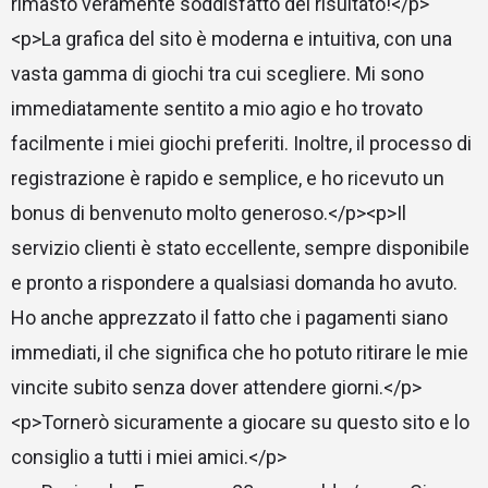
rimasto veramente soddisfatto del risultato!</p>
<p>La grafica del sito è moderna e intuitiva, con una
vasta gamma di giochi tra cui scegliere. Mi sono
immediatamente sentito a mio agio e ho trovato
facilmente i miei giochi preferiti. Inoltre, il processo di
registrazione è rapido e semplice, e ho ricevuto un
bonus di benvenuto molto generoso.</p><p>Il
servizio clienti è stato eccellente, sempre disponibile
e pronto a rispondere a qualsiasi domanda ho avuto.
Ho anche apprezzato il fatto che i pagamenti siano
immediati, il che significa che ho potuto ritirare le mie
vincite subito senza dover attendere giorni.</p>
<p>Tornerò sicuramente a giocare su questo sito e lo
consiglio a tutti i miei amici.</p>