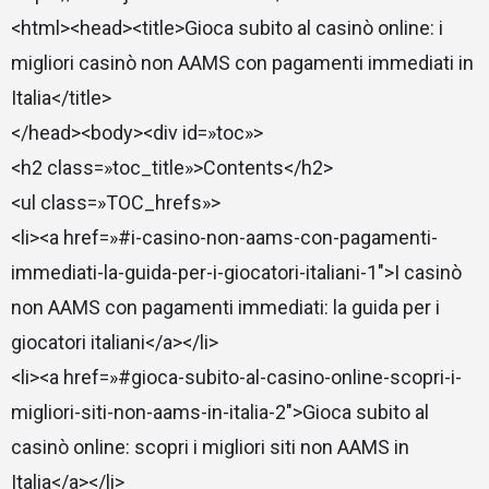
<html><head><title>Gioca subito al casinò online: i
migliori casinò non AAMS con pagamenti immediati in
Italia</title>
</head><body><div id=»toc»>
<h2 class=»toc_title»>Contents</h2>
<ul class=»TOC_hrefs»>
<li><a href=»#i-casino-non-aams-con-pagamenti-
immediati-la-guida-per-i-giocatori-italiani-1″>I casinò
non AAMS con pagamenti immediati: la guida per i
giocatori italiani</a></li>
<li><a href=»#gioca-subito-al-casino-online-scopri-i-
migliori-siti-non-aams-in-italia-2″>Gioca subito al
casinò online: scopri i migliori siti non AAMS in
Italia</a></li>