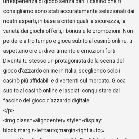
un’esperienza di gioco senza pari. I casinò che ti
consigliamo sono stati accuratamente selezionati dai
nostri esperti, in base a criteri quali la sicurezza, la
varietà dei giochi offerti, i bonus e le promozioni. Non
perdere altro tempo e gioca subito al casinò online: ti
aspettano ore di divertimento e emozioni forti.
Diventa tu stesso un protagonista della scena del
gioco d’azzardo online in Italia, scegliendo solo i
casinò più affidabili e divertenti sul mercato. Gioca
subito al casinò online e lasciati conquistare dal
fascino del gioco d’azzardo digitale.
</p>
<img class=»aligncenter» style=»display:
block;margin-left:auto;margin-right:auto;»