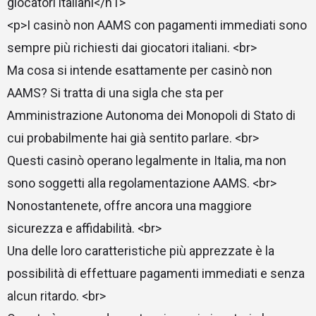
giocatori italiani</h1>
<p>I casinò non AAMS con pagamenti immediati sono
sempre più richiesti dai giocatori italiani. <br>
Ma cosa si intende esattamente per casinò non
AAMS? Si tratta di una sigla che sta per
Amministrazione Autonoma dei Monopoli di Stato di
cui probabilmente hai già sentito parlare. <br>
Questi casinò operano legalmente in Italia, ma non
sono soggetti alla regolamentazione AAMS. <br>
Nonostantenete, offre ancora una maggiore
sicurezza e affidabilità. <br>
Una delle loro caratteristiche più apprezzate è la
possibilità di effettuare pagamenti immediati e senza
alcun ritardo. <br>