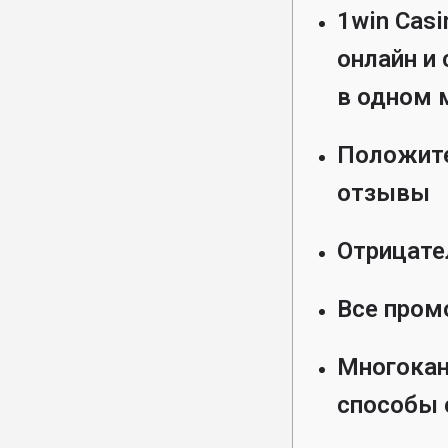
1win Casi
онлайн и 
в одном 
Положит
отзывы
Отрицат
Все пром
Многока
способы 