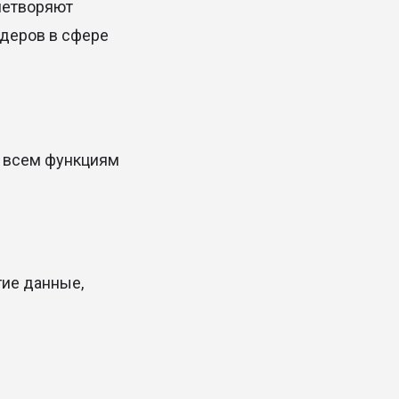
летворяют
идеров в сфере
о всем функциям
гие данные,