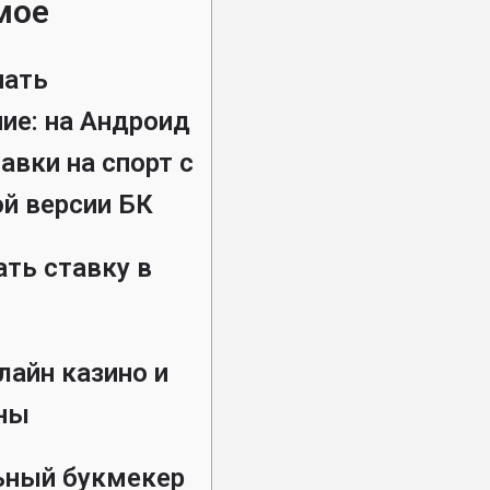
мое
чать
ие: на Андроид
тавки на спорт с
й версии БК
ать ставку в
лайн казино и
ны
ьный букмекер