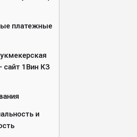
ные платежные
букмекерская
— сайт 1Вин КЗ
о
вания
альность и
ость