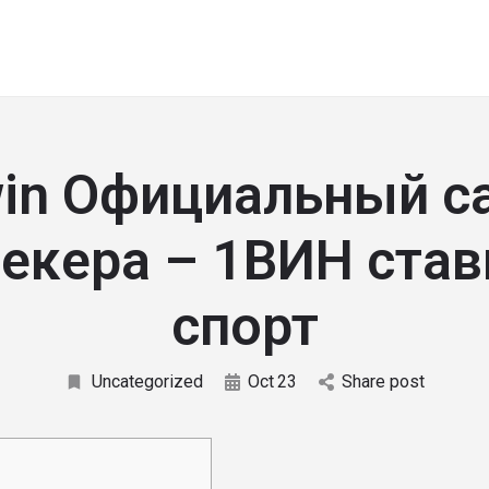
in Официальный с
екера – 1ВИН став
спорт
Uncategorized
Oct
23
Share post