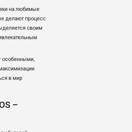
авки на любимые
ые делают процесс
выделяется своим
ривлекательным
рт особенными,
 максимизации
ься в мир
OS –